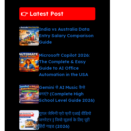
👉 Latest Post
India vs Australia Data
Entry Salary Comparison
Guide
Microsoft Copilot 2026:
The Complete & Easy
Guide to AI Office
Automation in the USA
Gemini से AI Music कैसे
बनाएं? (Complete High
School Level Guide 2026)
गूगल जेमिनी प्रो फ्री एआई वीडियो
जनरेटर | जियो यूज़र्स के लिए पूरी
हिंदी गाइड (2026)