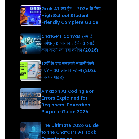
Grok AI क्या है? – 2026 के लिए
High School Student
Friendly Complete Guide
ChatGPT Canvas (स्मार्ट
कार्यक्षेत्र): आसान तरीके से स्मार्ट
काम करने का नया तरीका (2026)
12वीं के बाद सरकारी नौकरी कैसे
पाएं? – 10 आसान स्टेप्स (2026
करियर गाइड)
Amazon AI Coding Bot
Errors Explained for
Beginners: Education
Purpose Guide 2026
The Ultimate 2026 Guide
to the ChatGPT AI Tool:
Transforming