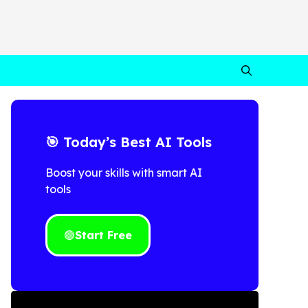
🎯 Today’s Best AI Tools
Boost your skills with smart AI
tools
🟢
Start Free