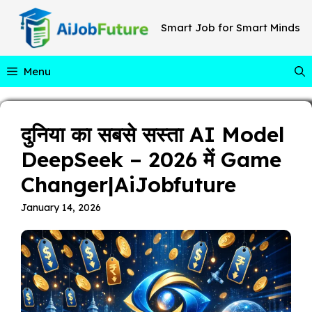
Skip
to
Smart Job for Smart Minds
content
Menu
दुनिया का सबसे सस्ता AI Model
DeepSeek – 2026 में Game
Changer|AiJobfuture
January 14, 2026