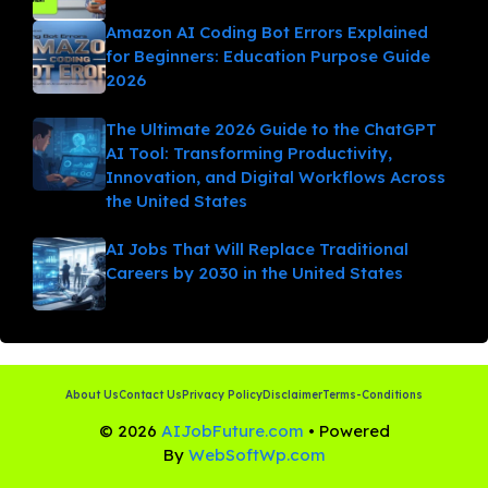
Amazon AI Coding Bot Errors Explained
for Beginners: Education Purpose Guide
2026
The Ultimate 2026 Guide to the ChatGPT
AI Tool: Transforming Productivity,
Innovation, and Digital Workflows Across
the United States
AI Jobs That Will Replace Traditional
Careers by 2030 in the United States
About Us
Contact Us
Privacy Policy
Disclaimer
Terms-Conditions
© 2026
AIJobFuture.com
• Powered
By
WebSoftWp.com