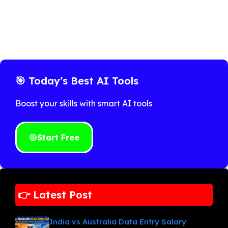
🎯 Today’s Best AI Tools
Boost your skills with smart AI tools
🟢
Start Free
👉 Latest Post
India vs Australia Data Entry Salary