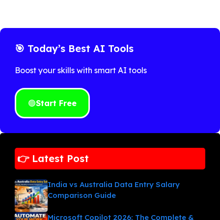
🎯 Today’s Best AI Tools
Boost your skills with smart AI tools
🟢
Start Free
👉 Latest Post
India vs Australia Data Entry Salary
Comparison Guide
Microsoft Copilot 2026: The Complete &