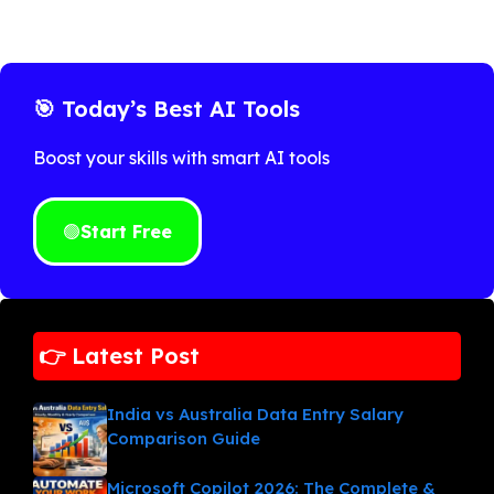
🎯 Today’s Best AI Tools
Boost your skills with smart AI tools
🟢
Start Free
👉 Latest Post
India vs Australia Data Entry Salary
Comparison Guide
Microsoft Copilot 2026: The Complete &